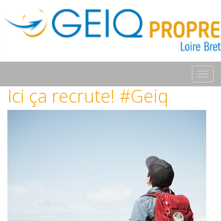
Toggl
navig
Ici ça recrute! #Geiq