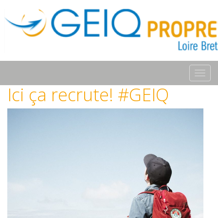
Toggl
navig
Ici ça recrute! #GEIQ