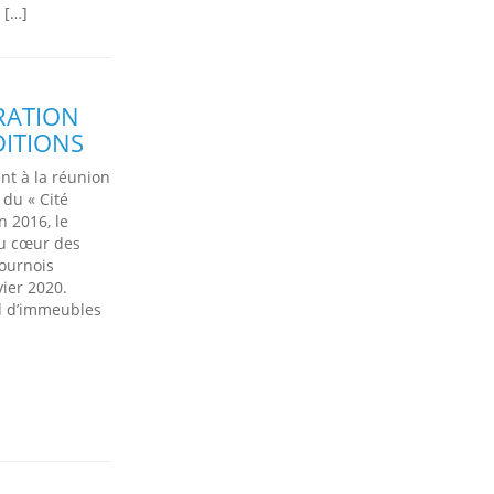
 […]
RATION
DITIONS
nt à la réunion
 du « Cité
n 2016, le
au cœur des
tournois
vier 2020.
ed d’immeubles