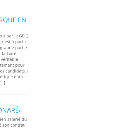
RQUE EN
nt par le GEIQ
r est à partir
 grande partie
 la Loire-
 véritable
utement pour
es candidats. Il
mérique entre
[…]
KONARÉ»
cien salarié du
é son contrat