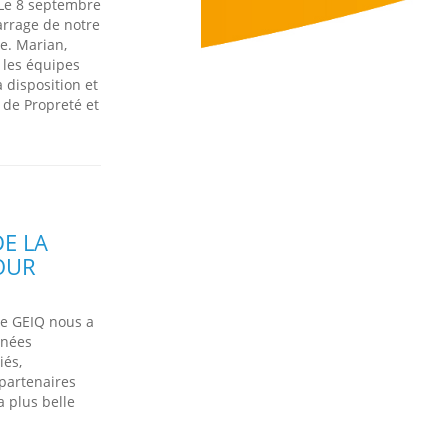
 Le 8 septembre
rrage de notre
e. Marian,
 les équipes
 disposition et
 de Propreté et
E LA
OUR
de GEIQ nous a
nnées
iés,
partenaires
a plus belle