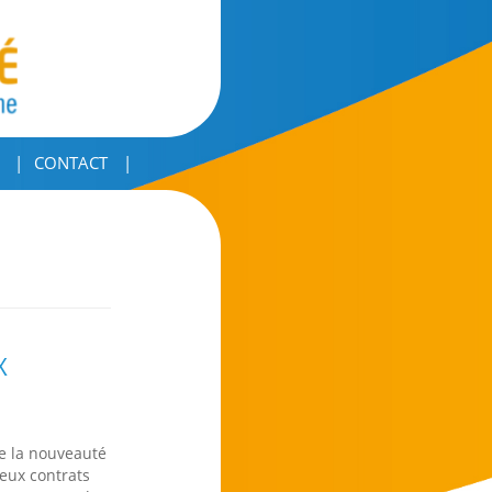
CONTACT
X
de la nouveauté
deux contrats