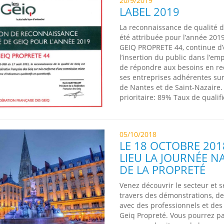
20/9/2019
LABEL 2019
La reconnaissance de qualité d
été attribuée pour l’année 201
GEIQ PROPRETE 44, continue d’
l’insertion du public dans l’em
de répondre aux besoins en r
ses entreprises adhérentes sur
de Nantes et de Saint-Nazaire.
prioritaire: 89% Taux de qualif
05/10/2018
LE 18 OCTOBRE 20
LIEU LA JOURNÉE N
DE LA PROPRETÉ
Venez découvrir le secteur et s
travers des démonstrations, d
avec des professionnels et des
Geiq Propreté. Vous pourrez pa