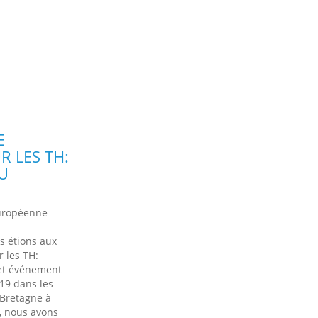
E
R LES TH:
U
européenne
s étions aux
r les TH:
Cet événement
19 dans les
 Bretagne à
, nous avons