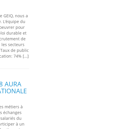
e GEIQ, nous a
9. L’équipe du
oeuvrer pour
ploi durable et
ecrutement de
 les secteurs
 Taux de public
ication: 74% […]
18 AURA
ATIONALE
es métiers à
es échanges
 salariés du
rticiper à un