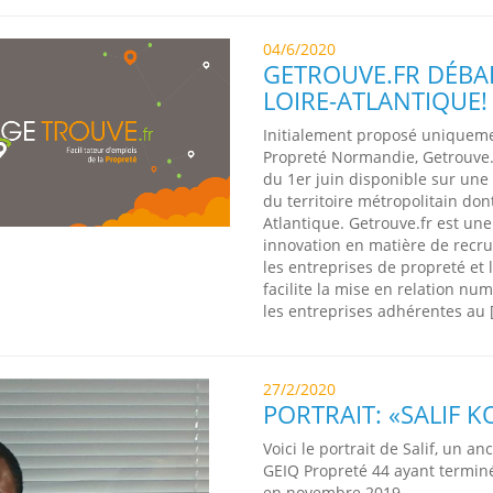
04/6/2020
GETROUVE.FR DÉBA
LOIRE-ATLANTIQUE!
Initialement proposé uniqueme
Propreté Normandie, Getrouve.f
du 1er juin disponible sur une
du territoire métropolitain dont
Atlantique. Getrouve.fr est une
innovation en matière de recr
les entreprises de propreté et l
facilite la mise en relation nu
les entreprises adhérentes au 
27/2/2020
PORTRAIT: «SALIF 
Voici le portrait de Salif, un an
GEIQ Propreté 44 ayant termin
en novembre 2019.