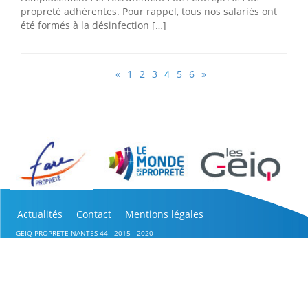
propreté adhérentes. Pour rappel, tous nos salariés ont
été formés à la désinfection […]
«
1
2
3
4
5
6
»
Actualités
Contact
Mentions légales
GEIQ PROPRETE NANTES 44 - 2015 - 2020